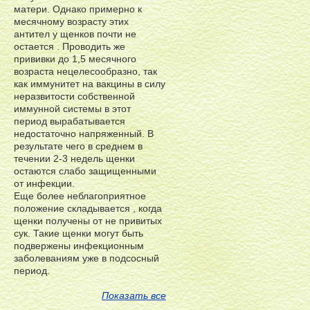
матери. Однако примерно к
месячному возрасту этих
антител у щенков почти не
остается . Проводить же
прививки до 1,5 месячного
возраста нецелесообразно, так
как иммунитет на вакцины в силу
неразвитости собственной
иммунной системы в этот
период вырабатывается
недостаточно напряженный. В
результате чего в среднем в
течении 2-3 недель щенки
остаются слабо защищенными
от инфекции.
Еще более неблагоприятное
положение складывается , когда
щенки получены от не привитых
сук. Такие щенки могут быть
подвержены инфекционным
заболеваниям уже в подсосный
период.
Показать все