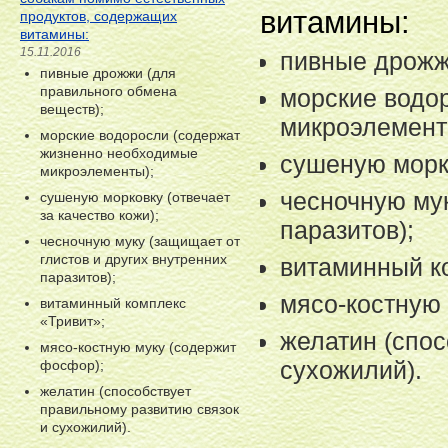
витамины:
продуктов, содержащих
витамины:
15.11.2016
пивные дрожж
пивные дрожжи (для
правильного обмена
морские водо
веществ);
микроэлемент
морские водоросли (содержат
жизненно необходимые
сушеную морко
микроэлементы);
чесночную мук
сушеную морковку (отвечает
за качество кожи);
паразитов);
чесночную муку (защищает от
глистов и других внутренних
витаминный к
паразитов);
мясо-костную
витаминный комплекс
«Тривит»;
желатин (спос
мясо-костную муку (содержит
сухожилий).
фосфор);
желатин (способствует
правильному развитию связок
и сухожилий).