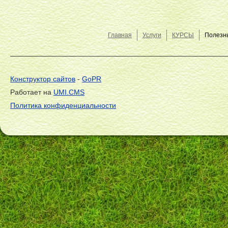
Главная
Услуги
КУРСЫ
Полезн
Конструктор сайтов
-
GoPR
Работает на
UMI.CMS
Политика конфиденциальности